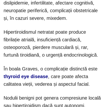
dislipidemie, infertilitate, afectare cognitivă,
neuropatie periferică, complicații obstetricale
și, în cazuri severe, mixedem.
Hipertiroidismul netratat poate produce
fibrilație atrială, insuficiență cardiacă,
osteoporoză, pierdere musculară și, rar,
furtună tiroidiană, o urgență endocrinologică.
În boala Graves, o complicație distinctă este
thyroid eye disease
, care poate afecta
calitatea vieții, vederea și aspectul facial.
Nodulii benigni pot genera compresiune locală
sau hipertiroidism dacă sunt autonomi.