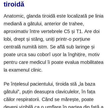
tiroidă
Anatomic, glanda tiroidă este localizată pe linia
mediană a gâtului, anterior de trahee,
aproximativ între vertebrele C5 și T1. Are doi
lobi, drept și stâng, uniți printr-o porțiune
centrală numită istm. Se află sub laringe și
poate urca sau coborî ușor la înghițire, motiv
pentru care medicul îi poate evalua mobilitatea
la examenul clinic.
Pe înțelesul pacientului, tiroida stă „la baza
gâtului”, puțin deasupra claviculelor, în fața
căilor respiratorii. Când se mărește, poate
deveni vizibilă ca o umflare în partea din față a