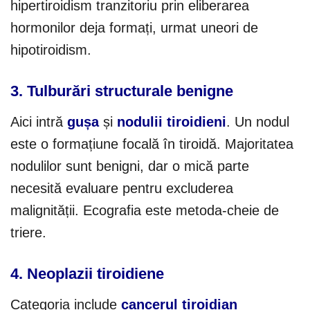
hipertiroidism tranzitoriu prin eliberarea
hormonilor deja formați, urmat uneori de
hipotiroidism.
3. Tulburări structurale benigne
Aici intră
gușa
și
nodulii tiroidieni
. Un nodul
este o formațiune focală în tiroidă. Majoritatea
nodulilor sunt benigni, dar o mică parte
necesită evaluare pentru excluderea
malignității. Ecografia este metoda-cheie de
triere.
4. Neoplazii tiroidiene
Categoria include
cancerul tiroidian