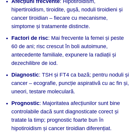
Afecțiuni frecvente
: Hipotiroidism,
hipertiroidism, tiroidite, gușă, noduli tiroidieni și
cancer tiroidian – fiecare cu mecanisme,
simptome și tratamente distincte.
Factori de risc
: Mai frecvente la femei și peste
60 de ani; risc crescut în boli autoimune,
antecedente familiale, expunere la radiații și
dezechilibre de iod.
Diagnostic
: TSH și FT4 ca bază; pentru noduli și
cancer – ecografie, puncție aspirativă cu ac fin și,
uneori, testare moleculară.
Prognostic
: Majoritatea afecțiunilor sunt bine
controlabile dacă sunt diagnosticate corect și
tratate la timp; prognostic foarte bun în
hipotiroidism și cancer tiroidian diferențiat.