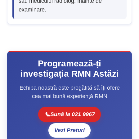
sau medicului radiolog, înainte de
examinare.
Programează-ți
investigația RMN Astăzi
Echipa noastră este pregătită să îți ofere
cea mai bună experiență RMN
📞
Sună la 021 9967
Vezi Preturi