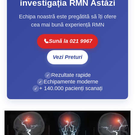
investigația RMN Astăzi
Echipa noastră este pregătită să îți ofere
cea mai bună experiență RMN
📞
Sună la 021 9967
Vezi Preturi
Rezultate rapide
Echipamente moderne
+ 140.000 pacienți scanați