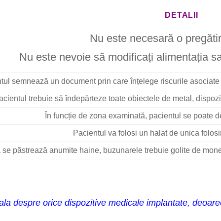
DETALII
Nu este necesară o pregătir
Nu este nevoie să modificați alimentația sau
tul semnează un document prin care înțelege riscurile asociate 
acientul trebuie să îndepărteze toate obiectele de metal, dispozitiv
În funcție de zona examinată, pacientul se poate d
Pacientul va folosi un halat de unica folosin
se păstrează anumite haine, buzunarele trebuie golite de mone
icala despre orice dispozitive medicale implantate, deoa