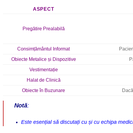
ASPECT
Pregătire Prealabilă
Consimțământul Informat
Pacien
Obiecte Metalice și Dispozitive
P
Vestimentație
Halat de Clinică
Obiecte în Buzunare
Dacă 
Notă
:
Este esențial să discutați cu și cu echipa med