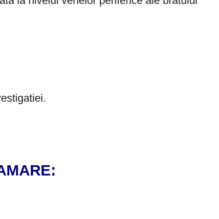
ata la nivelul venelor periferice ale bratului
estigatiei.
AMARE: