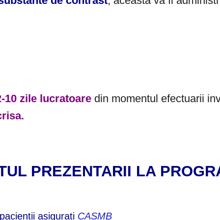
substante de contrast
, aceasta va fi administr
2-10 zile lucratoare
din momentul efectuarii inv
crisa.
TUL PREZENTARII LA PROGR
pacientii asigurati
CASMB