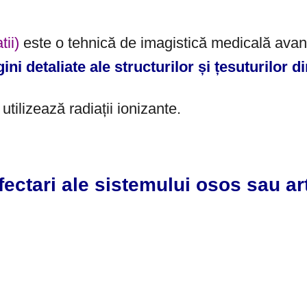
tii)
este o tehnică de imagistică medicală avan
ini detaliate ale structurilor și țesuturilor di
tilizează radiații ionizante.
fectari ale sistemului osos sau a