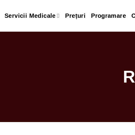
Skip
to
Servicii Medicale
Prețuri
Programare
C
content
R