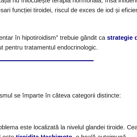
tația nu înlocuiește terapia hormonală, însă influen
ri funcției tiroidei, riscul de exces de iod și eficie
ntar în hipotiroidism” trebuie gândit ca
strategie 
ut pentru tratamentul endocrinologic.
dismul se împarte în câteva categorii distincte:
lema este localizată la nivelul glandei tiroide. Ce