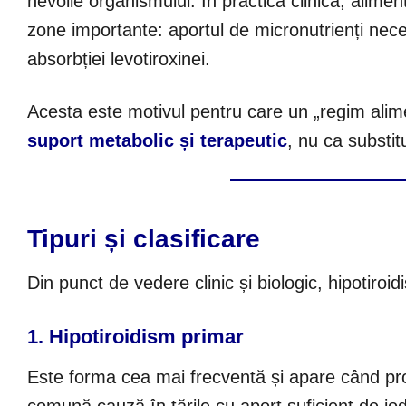
nevoile organismului. În practica clinică, alimen
zone importante: aportul de micronutrienți necesa
absorbției levotiroxinei.
Acesta este motivul pentru care un „regim alime
suport metabolic și terapeutic
, nu ca substit
Tipuri și clasificare
Din punct de vedere clinic și biologic, hipotiroi
1. Hipotiroidism primar
Este forma cea mai frecventă și apare când prob