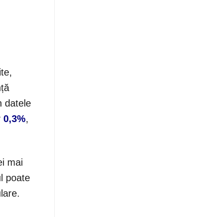
ite,
nță
n datele
v
0,3%
,
ei mai
ul poate
lare.