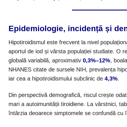
Epidemiologie, incidență și de
Hipotiroidismul este frecvent la nivel populațional
aportul de iod și vârsta populației studiate. O r
globală variabilă, aproximativ
0,3%–12%
, boala
NHANES citate de sursele NIH, prevalența hipo
iar cea a hipotiroidismului subclinic de
4,3%
.
Din perspectivă demografică, riscul crește odată
mari a autoimunității tiroidiene. La vârstnici, tab
întârzia deoarece simptomele se confundă cu îm