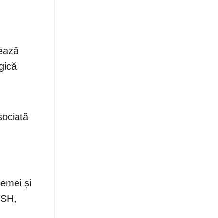
lează
gică.
sociată
femei și
TSH,