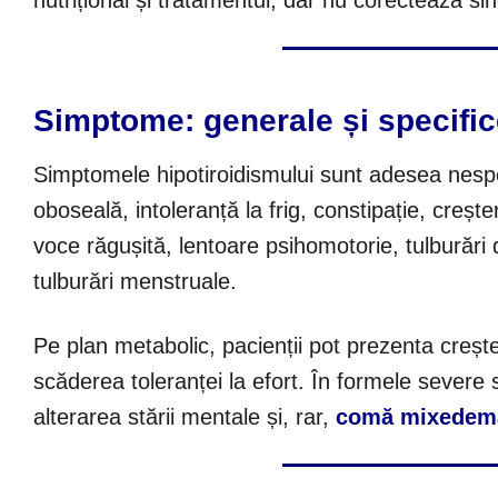
nutrițional și tratamentul, dar nu corectează 
Simptome: generale și specifi
Simptomele hipotiroidismului sunt adesea nespec
oboseală, intoleranță la frig, constipație, cre
voce răgușită, lentoare psihomotorie, tulburăr
tulburări menstruale.
Pe plan metabolic, pacienții pot prezenta creșt
scăderea toleranței la efort. În formele severe
alterarea stării mentale și, rar,
comă mixedem