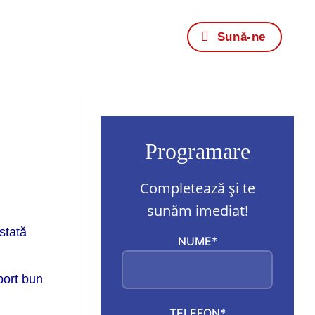
Sună-ne
Programare
Completează și te
sunăm imediat!
ustată
NUME*
port bun
TELEFON*