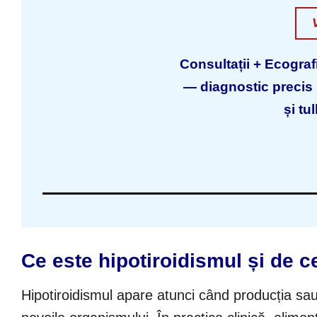
Consultații + Ecografi
— diagnostic precis p
și tu
Ce este hipotiroidismul și de c
Hipotiroidismul apare atunci când producția sau 