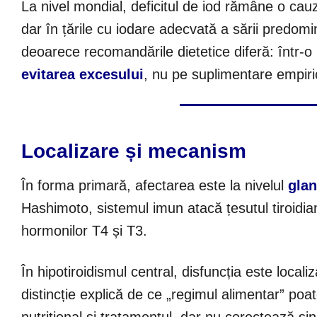
La nivel mondial, deficitul de iod rămâne o cauz
dar în țările cu iodare adecvată a sării predo
deoarece recomandările dietetice diferă: într-o 
evitarea excesului
, nu pe suplimentare empiri
Localizare și mecanism
În forma primară, afectarea este la nivelul
glan
Hashimoto, sistemul imun atacă țesutul tiroidi
hormonilor T4 și T3.
În hipotiroidismul central, disfuncția este local
distincție explică de ce „regimul alimentar” poat