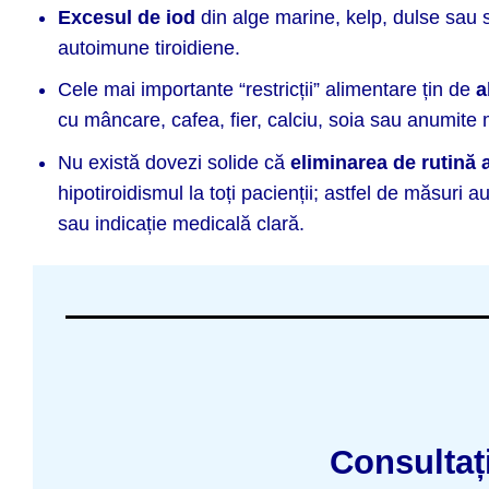
Excesul de iod
din alge marine, kelp, dulse sau s
autoimune tiroidiene.
Cele mai importante “restricții” alimentare țin de
a
cu mâncare, cafea, fier, calciu, soia sau anumit
Nu există dovezi solide că
eliminarea de rutină a
hipotiroidismul la toți pacienții; astfel de măsuri
sau indicație medicală clară.
Consultaț