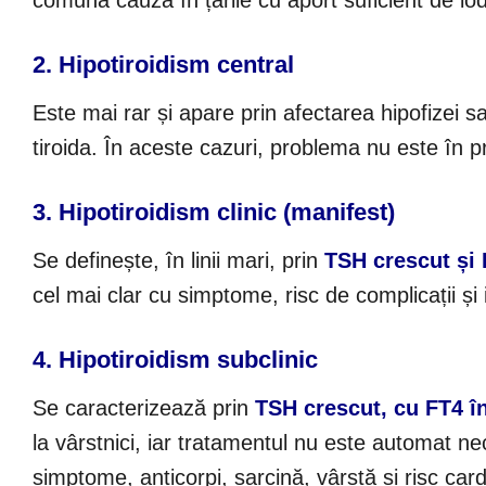
comună cauză în țările cu aport suficient de io
2. Hipotiroidism central
Este mai rar și apare prin afectarea hipofizei s
tiroida. În aceste cazuri, problema nu este în p
3. Hipotiroidism clinic (manifest)
Se definește, în linii mari, prin
TSH crescut și 
cel mai clar cu simptome, risc de complicații și 
4. Hipotiroidism subclinic
Se caracterizează prin
TSH crescut, cu FT4 în
la vârstnici, iar tratamentul nu este automat ne
simptome, anticorpi, sarcină, vârstă și risc car