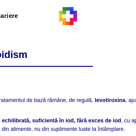
ariere
oidism
; tratamentul de bază rămâne, de regulă,
levotiroxina
, aj
a
echilibrată, suficientă în iod, fără exces de iod
, cu a
nți din alimente, nu din suplimente luate la întâmplare.