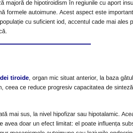
ă majoră de hipotiroidism în regiunile cu aport insuf
mină formele autoimune. Acest aspect este importan
populație cu suficient iod, accentul cade mai ales 
că.
dei tiroide
, organ mic situat anterior, la baza gâtul
an, ceea ce reduce progresiv capacitatea de sinteză
izată mai sus, la nivel hipofizar sau hipotalamic. Ace
e avea doar un efect limitat: el poate influența subs