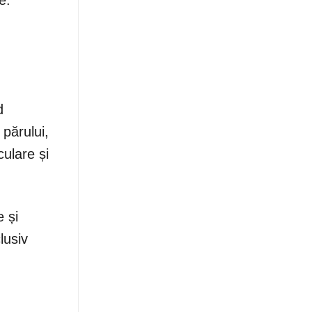
e.
d
părului,
ulare și
 și
lusiv