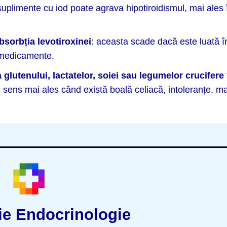
uplimente cu iod poate agrava hipotiroidismul, mai ales î
bsorbția levotiroxinei
: aceasta scade dacă este luată 
e medicamente.
 glutenului, lactatelor, soiei sau legumelor crucifere
 au sens mai ales când există boală celiacă, intoleranțe, m
ie Endocrinologie