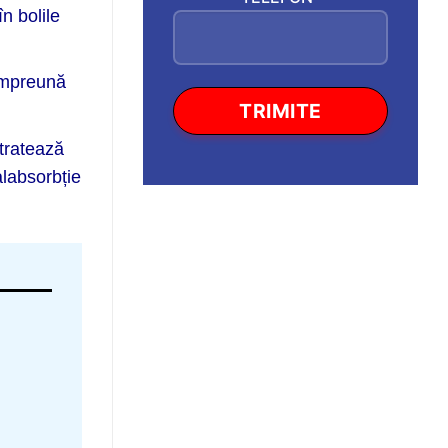
n bolile
împreună
tratează
alabsorbție