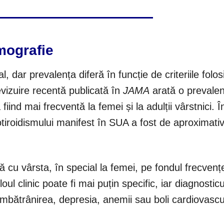
mografie
, dar prevalența diferă în funcție de criteriile folos
evizuire recentă publicată în
JAMA
arată o prevale
 fiind mai frecventă la femei și la adulții vârstnici. Î
tiroidismului manifest în SUA a fost de aproximati
 cu vârsta, în special la femei, pe fondul frecvenț
loul clinic poate fi mai puțin specific, iar diagnostic
bătrânirea, depresia, anemii sau boli cardiovascu