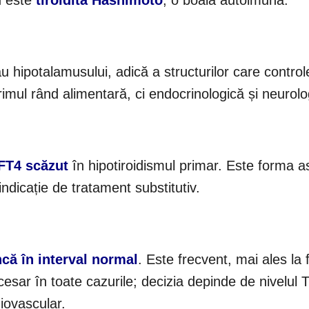
d este
tiroidita Hashimoto
, o boală autoimună.
au hipotalamusului, adică a structurilor care contro
rimul rând alimentară, ci endocrinologică și neurolo
FT4 scăzut
în hipotiroidismul primar. Este forma a
indicație de tratament substitutiv.
că în interval normal
. Este frecvent, mai ales la 
cesar în toate cazurile; decizia depinde de nivelul 
diovascular.