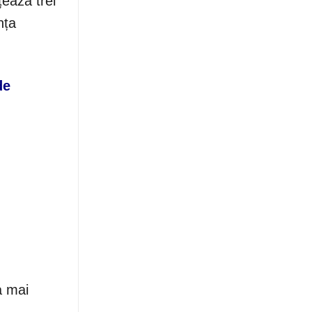
țează trei
nța
de
a mai