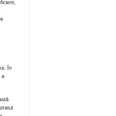
icient,
t
pe
ui. În
 a
astă
tratul