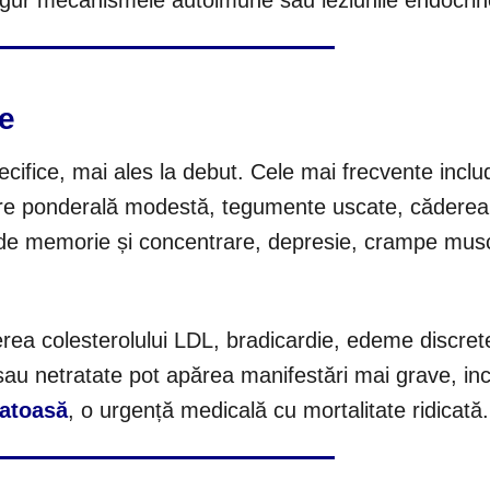
singur mecanismele autoimune sau leziunile endocrin
ce
ifice, mai ales la debut. Cele mai frecvente inclu
ștere ponderală modestă, tegumente uscate, căderea 
i de memorie și concentrare, depresie, crampe musc
erea colesterolului LDL, bradicardie, edeme discrete
 sau netratate pot apărea manifestări mai grave, inc
atoasă
, o urgență medicală cu mortalitate ridicată.