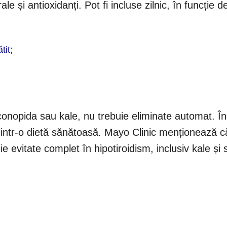
e și antioxidanți. Pot fi incluse zilnic, în funcție d
tit;
onopida sau kale, nu trebuie eliminate automat. În 
 dintr-o dietă sănătoasă. Mayo Clinic menționează c
e evitate complet în hipotiroidism, inclusiv kale și