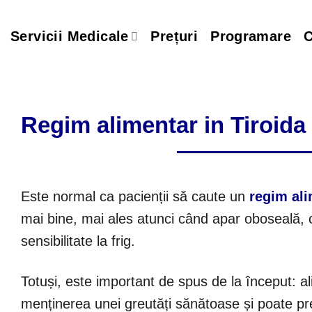
Skip
to
Servicii Medicale
Prețuri
Programare
C
content
Regim alimentar in Tiroid
Este normal ca pacienții să caute un
regim al
mai bine, mai ales atunci când apar oboseală, c
sensibilitate la frig.
Totuși, este important de spus de la început: a
menținerea unei greutăți sănătoase și poate pre