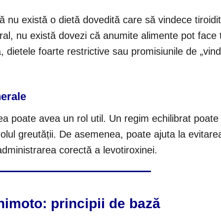
ă nu există o dietă dovedită care să vindece tiroidi
al, nu există dovezi că anumite alimente pot face t
 dietele foarte restrictive sau promisiunile de „vin
nerale
 poate avea un rol util. Un regim echilibrat poate
rolul greutății. De asemenea, poate ajuta la evitare
administrarea corectă a levotiroxinei.
himoto: principii de bază