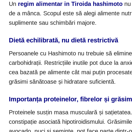
Un
regim alimentar in Tiroida hashimoto
nu 
de a mânca. Scopul este să alegi alimente nutrit
suplimente sau schimbări majore.
Dietă echilibrată, nu dietă restrictivă
Persoanele cu Hashimoto nu trebuie să elimine 
carbohidrații. Restricțiile inutile pot duce la anx
cea bazată pe alimente cât mai puțin procesate:
grăsimi sănătoase și hidratare suficientă.
Importanța proteinelor, fibrelor și grăsi
Proteinele susțin masa musculară și sațietatea.
constipație asociată hipotiroidismului. Grăsimi
avocado, nuci și semințe, pot face parte dintr-o 