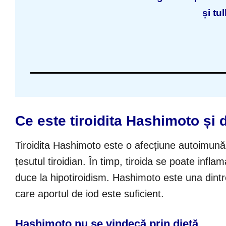
și tu
Ce este tiroidita Hashimoto și 
Tiroidita Hashimoto este o afecțiune autoimună
țesutul tiroidian. În timp, tiroida se poate infl
duce la hipotiroidism. Hashimoto este una dintr
care aportul de iod este suficient.
Hashimoto nu se vindecă prin dietă