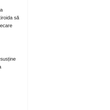
ta
iroida să
decare
 susține
a