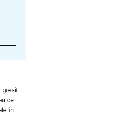
 greșit
eea ce
le în