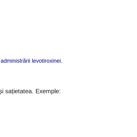
dministrării levotiroxinei.
 și sațietatea. Exemple: