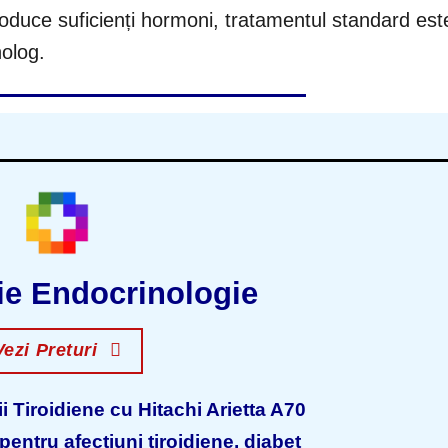
oduce suficienți hormoni, tratamentul standard est
nolog.
ie Endocrinologie
Vezi Preturi
i Tiroidiene cu Hitachi Arietta A70
entru afecțiuni tiroidiene, diabet