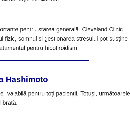
portante pentru starea generală. Cleveland Clinic
l fizic, somnul și gestionarea stresului pot susține
atamentul pentru hipotiroidism.
da Hashimoto
” valabilă pentru toți pacienții. Totuși, următoarele
librată.