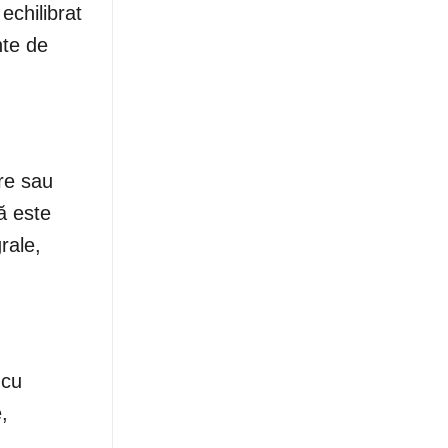
 echilibrat
nte de
re sau
lă este
rale,
 cu
,