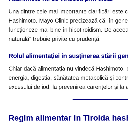
Una dintre cele mai importante clarificări este c
Hashimoto. Mayo Clinic precizează că, în gener
funcționeze mai bine în hipotiroidism. De aceea,
naturală” trebuie privite cu prudență.
Rolul alimentației în susținerea stării ge
Chiar dacă alimentația nu vindecă Hashimoto, ea
energia, digestia, sănătatea metabolică și cont
excesului de iod, la prevenirea carențelor și la 
Regim alimentar in Tiroida has