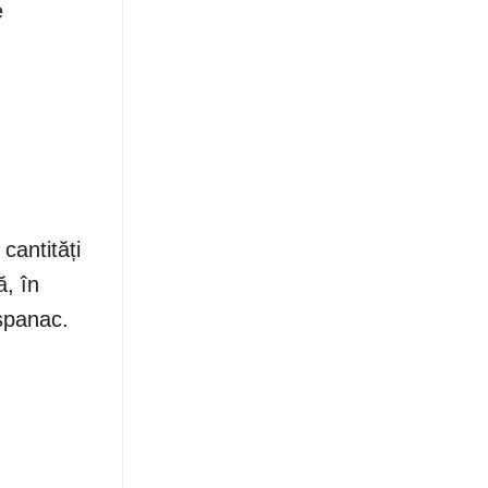
e
cantități
ă, în
 spanac.