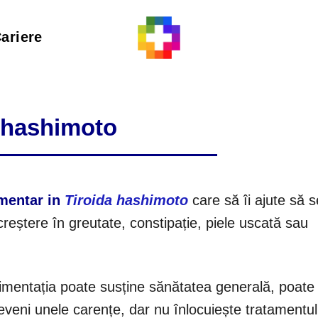
ariere
a hashimoto
imentar in
Tiroida hashimoto
care să îi ajute să 
reștere în greutate, constipație, piele uscată sau
limentația poate susține sănătatea generală, poate 
veni unele carențe, dar nu înlocuiește tratamentul