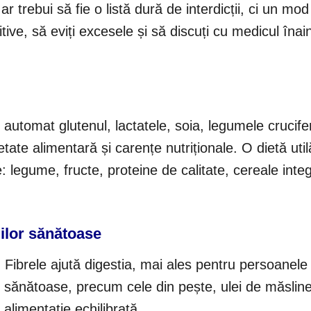
ar trebui să fie o listă dură de interdicții, ci un mod
ive, să eviți excesele și să discuți cu medicul înai
automat glutenul, lactatele, soia, legumele crucife
ietate alimentară și carențe nutriționale. O dietă uti
 legume, fructe, proteine de calitate, cereale integ
milor sănătoase
 Fibrele ajută digestia, mai ales pentru persoanele
le sănătoase, precum cele din pește, ulei de măsline
alimentație echilibrată.