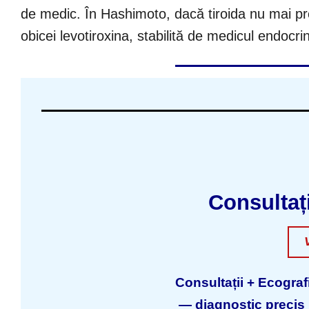
de medic. În Hashimoto, dacă tiroida nu mai pr
obicei levotiroxina, stabilită de medicul endocri
Consultaț
Consultații + Ecografi
— diagnostic precis p