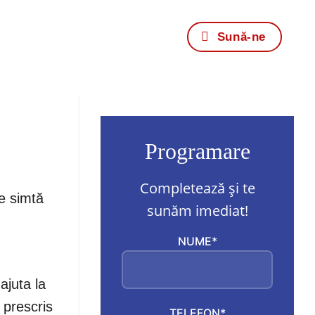
Sună-ne
Programare
Completează și te
se simtă
sunăm imediat!
NUME*
ajuta la
 prescris
TELEFON*