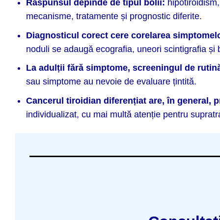
Răspunsul depinde de tipul bolii:
hipotiroidism,
mecanisme, tratamente și prognostic diferite.
Diagnosticul corect cere corelarea simptomelo
noduli se adaugă ecografia, uneori scintigrafia și 
La adulții fără simptome, screeningul de ruti
sau simptome au nevoie de evaluare țintită.
Cancerul tiroidian diferențiat are, în general,
individualizat, cu mai multă atenție pentru supratr