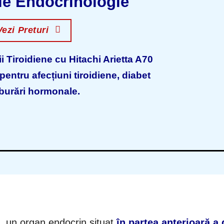
ie Endocrinologie
Vezi Preturi
i Tiroidiene cu Hitachi Arietta A70
entru afecțiuni tiroidiene, diabet
lburări hormonale.
de, un organ endocrin situat
în partea anterioară a 