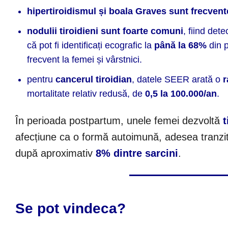
hipertiroidismul și boala Graves sunt frecvent
nodulii tiroidieni sunt foarte comuni
, fiind det
că pot fi identificați ecografic la
până la 68%
din p
frecvent la femei și vârstnici.
pentru
cancerul tiroidian
, datele SEER arată o
r
mortalitate relativ redusă, de
0,5 la 100.000/an
.
În perioada postpartum, unele femei dezvoltă
t
afecțiune ca o formă autoimună, adesea tranzito
după aproximativ
8% dintre sarcini
.
Se pot vindeca?