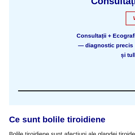
Consultaț
Consultații + Ecografi
— diagnostic precis p
și tu
Ce sunt bolile tiroidiene
Bolile tiroidiene sunt afecțiuni ale glandei tiroi