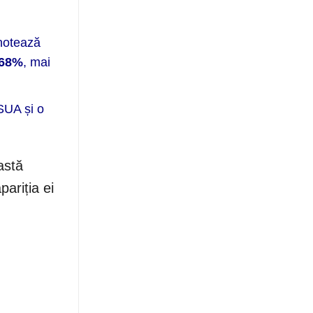
 notează
68%
, mai
SUA și o
astă
ariția ei