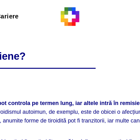
ariere
diene?
pot controla pe termen lung, iar altele intră în remisie
roidismul autoimun, de exemplu, este de obicei o afecțiu
, anumite forme de tiroidită pot fi tranzitorii, iar multe ca