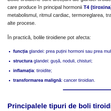
care produce în principal hormonii
T4 (tiroxina
metabolismul, ritmul cardiac, termoreglarea, tran
alte procese.
În practică, bolile tiroidiene pot afecta:
funcția
glandei: prea puțini hormoni sau prea mulț
structura
glandei: gușă, noduli, chisturi;
inflamația
: tiroidite;
transformarea malignă
: cancer tiroidian.
Principalele tipuri de boli tiroi