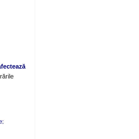
afectează
rările
e;