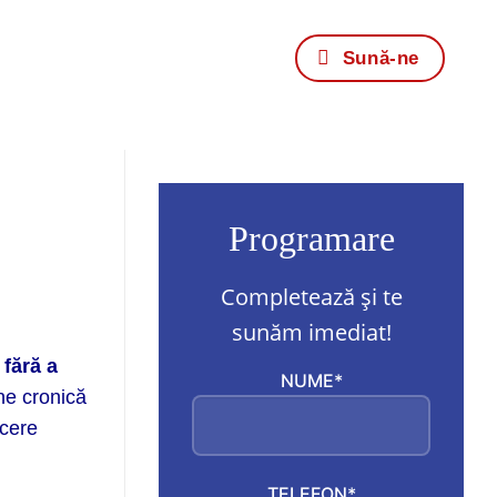
Sună-ne
Programare
Completează și te
sunăm imediat!
 fără a
NUME*
ne cronică
ncere
TELEFON*