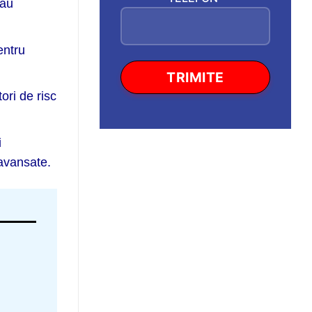
 au
entru
ori de risc
i
 avansate.