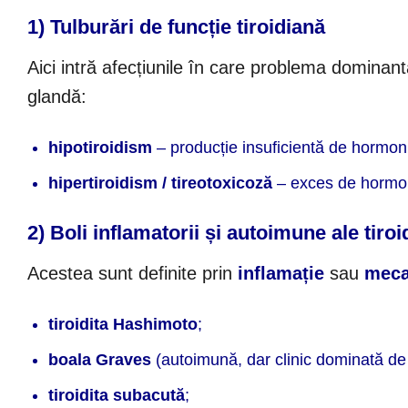
1) Tulburări de funcție tiroidiană
Aici intră afecțiunile în care problema dominan
glandă:
hipotiroidism
– producție insuficientă de hormon
hipertiroidism / tireotoxicoză
– exces de hormoni
2) Boli inflamatorii și autoimune ale tiroi
Acestea sunt definite prin
inflamație
sau
meca
tiroidita Hashimoto
;
boala Graves
(autoimună, dar clinic dominată de 
tiroidita subacută
;