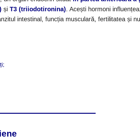
)
și
T3 (triiodotironina)
. Acești hormoni influențe
zitul intestinal, funcția musculară, fertilitatea și
i;
diene