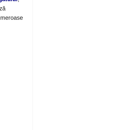
ază
 numeroase