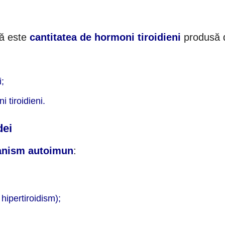
tă este
cantitatea de hormoni tiroidieni
produsă 
i;
 tiroidieni.
dei
nism autoimun
:
hipertiroidism);