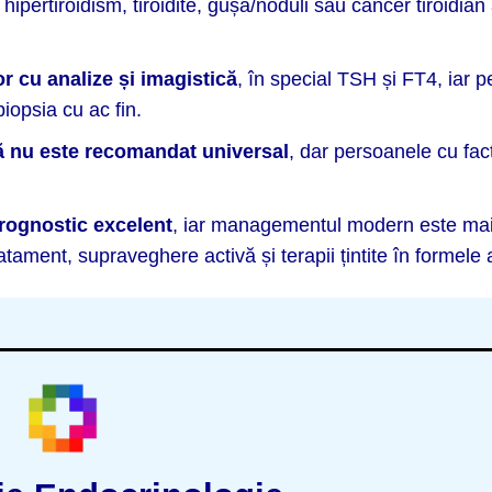
 hipertiroidism, tiroidite, gușă/noduli sau cancer tiroidian
r cu analize și imagistică
, în special TSH și FT4, iar p
biopsia cu ac fin.
nă nu este recomandat universal
, dar persoanele cu fact
 prognostic excelent
, iar managementul modern este ma
atament, supraveghere activă și terapii țintite în formele