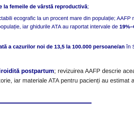
e la femeile de vârstă reproductivă
;
ectabili ecografic la un procent mare din populație; AAFP
opulație, iar ghidurile ATA au raportat intervale de
19%–
ată a cazurilor noi de 13,5 la 100.000 persoane/an
în 
iroidită postpartum
; revizuirea AAFP descrie ace
rie, iar materiale ATA pentru pacienți au estimat ap