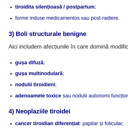
tiroidita silențioasă / postpartum
;
forme induse medicamentos sau post-radiere.
3) Boli structurale benigne
Aici includem afecțiunile în care domină modifi
gușa difuză
;
gușa multinodulară
;
nodulii tiroidieni
;
adenoamele toxice
sau nodulii autonomi funcțion
4) Neoplaziile tiroidei
cancer tiroidian diferențiat
: papilar și folicular;