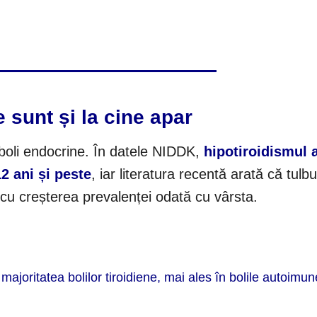
 sunt și la cine apar
e boli endocrine. În datele NIDDK,
hipotiroidismul 
2 ani și peste
, iar literatura recentă arată că tulbu
, cu creșterea prevalenței odată cu vârsta.
 majoritatea bolilor tiroidiene, mai ales în bolile autoimun