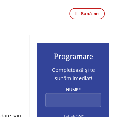
Sună-ne
Programare
Completează și te
sunăm imediat!
NUME*
undare sau
TELEFON*