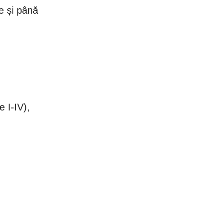
e și până
e I-IV),