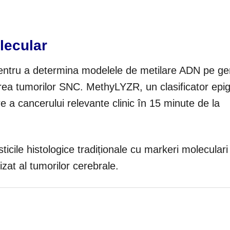
lecular
or pentru a determina modelele de metilare ADN pe g
rea tumorilor SNC. MethyLYZR, un clasificator epig
re a cancerului relevante clinic în 15 minute de la
icile histologice tradiționale cu markeri moleculari
izat al tumorilor cerebrale.