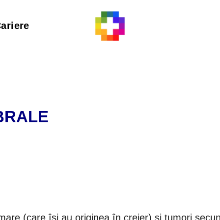
ariere
BRALE
imare (care își au originea în creier) și tumori sec