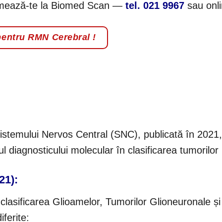
amează-te la Biomed Scan —
tel. 021 9967
sau onli
entru RMN Cerebral !
Sistemului Nervos Central (SNC), publicată în 2021,
 diagnosticului molecular în clasificarea tumorilo
21):
sificarea Glioamelor, Tumorilor Glioneuronale și
iferite: