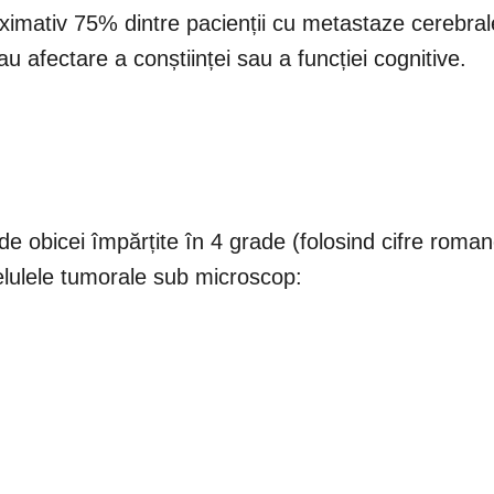
imativ 75% dintre pacienții cu metastaze cerebral
u afectare a conștiinței sau a funcției cognitive.
de obicei împărțite în 4 grade (folosind cifre roman
elulele tumorale sub microscop: