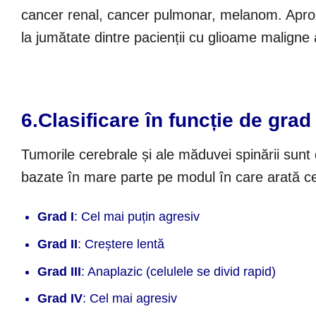
cancer renal, cancer pulmonar, melanom. Aprox
la jumătate dintre pacienții cu glioame maligne a
6.
Clasificare în funcț
ie de grad
Tumorile cerebrale și ale măduvei spinării sunt 
bazate în mare parte pe modul în care arată c
Grad I
: Cel mai puțin agresiv
Grad II
: Creștere lentă
Grad III
: Anaplazic (celulele se divid rapid)
Grad IV
: Cel mai agresiv