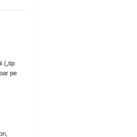
 („tip
doar pe
on,