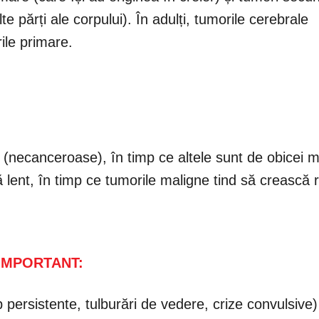
e părți ale corpului). În adulți, tumorile cerebrale
ile primare.
 (necanceroase), în timp ce altele sunt de obicei m
lent, în timp ce tumorile maligne tind să crească r
IMPORTANT:
ersistente, tulburări de vedere, crize convulsive) j