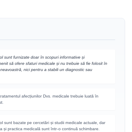
ol sunt furnizate doar în scopuri informative și
nit să ofere sfaturi medicale și nu trebuie să fie folosit în
neavoastră, nici pentru a stabili un diagnostic sau
 tratamentul afecțiunilor Dvs. medicale trebuie luată în
st.
col sunt bazate pe cercetări și studii medicale actuale, dar
rea și practica medicală sunt într-o continuă schimbare.