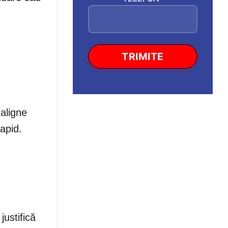
aligne
apid.
ustifică