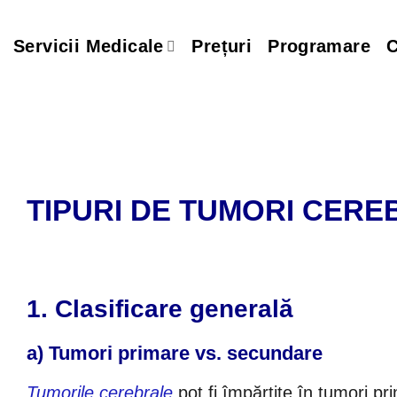
Skip
to
Servicii Medicale
Prețuri
Programare
C
content
TIPURI DE TUMORI CERE
1. Clasificare generală
a) Tumori primare vs. secundare
Tumorile cerebrale
pot fi împărțite în tumori pr