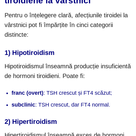
tiroidiene la vârstnici
Pentru o înțelegere clară, afecțiunile tiroidei la
vârstnici pot fi împărțite în cinci categorii
distincte:
1) Hipotiroidism
Hipotiroidismul înseamnă producție insuficientă
de hormoni tiroidieni. Poate fi:
franc (overt)
: TSH crescut și FT4 scăzut;
subclinic
: TSH crescut, dar FT4 normal.
2) Hipertiroidism
Hipertiroidismul înseamnă exces de hormoni