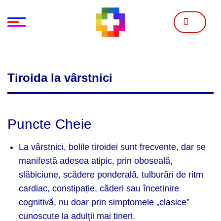
Skip
to
content
Tiroida la vârstnici
Puncte Cheie
La vârstnici, bolile tiroidei sunt frecvente, dar se
manifestă adesea atipic, prin oboseală,
slăbiciune, scădere ponderală, tulburări de ritm
cardiac, constipație, căderi sau încetinire
cognitivă, nu doar prin simptomele „clasice”
cunoscute la adulții mai tineri.