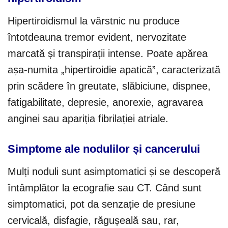
Hipertiroidismul la vârstnic nu produce
întotdeauna tremor evident, nervozitate
marcată și transpirații intense. Poate apărea
așa-numita „hipertiroidie apatică”, caracterizată
prin scădere în greutate, slăbiciune, dispnee,
fatigabilitate, depresie, anorexie, agravarea
anginei sau apariția fibrilației atriale.
Simptome ale nodulilor și cancerului
Mulți noduli sunt asimptomatici și se descoperă
întâmplător la ecografie sau CT. Când sunt
simptomatici, pot da senzație de presiune
cervicală, disfagie, răgușeală sau, rar,