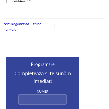
Disclaimer
Anti tiroglobulina – valori
normale
Programare
Completează și te sunăm
imediat!
NUME*