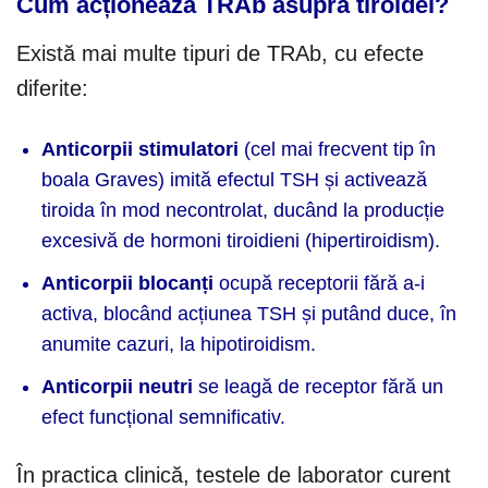
Cum acționează TRAb asupra tiroidei?
Există mai multe tipuri de TRAb, cu efecte
diferite:
Anticorpii stimulatori
(cel mai frecvent tip în
boala Graves) imită efectul TSH și activează
tiroida în mod necontrolat, ducând la producție
excesivă de hormoni tiroidieni (hipertiroidism).
Anticorpii blocanți
ocupă receptorii fără a-i
activa, blocând acțiunea TSH și putând duce, în
anumite cazuri, la hipotiroidism.
Anticorpii neutri
se leagă de receptor fără un
efect funcțional semnificativ.
În practica clinică, testele de laborator curent