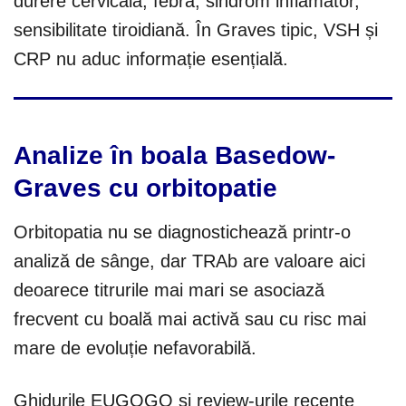
durere cervicală, febră, sindrom inflamator,
sensibilitate tiroidiană. În Graves tipic, VSH și
CRP nu aduc informație esențială.
Analize în boala Basedow-
Graves cu orbitopatie
Orbitopatia nu se diagnostichează printr-o
analiză de sânge, dar TRAb are valoare aici
deoarece titrurile mai mari se asociază
frecvent cu boală mai activă sau cu risc mai
mare de evoluție nefavorabilă.
Ghidurile EUGOGO și review-urile recente