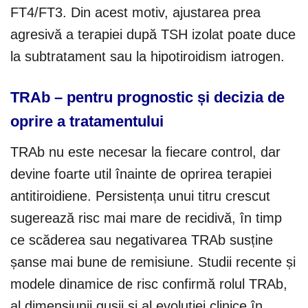
FT4/FT3. Din acest motiv, ajustarea prea
agresivă a terapiei după TSH izolat poate duce
la subtratament sau la hipotiroidism iatrogen.
TRAb – pentru prognostic și decizia de
oprire a tratamentului
TRAb nu este necesar la fiecare control, dar
devine foarte util înainte de oprirea terapiei
antitiroidiene. Persistența unui titru crescut
sugerează risc mai mare de recidivă, în timp
ce scăderea sau negativarea TRAb susține
șanse mai bune de remisiune. Studii recente și
modele dinamice de risc confirmă rolul TRAb,
al dimensiunii gușii și al evoluției clinice în