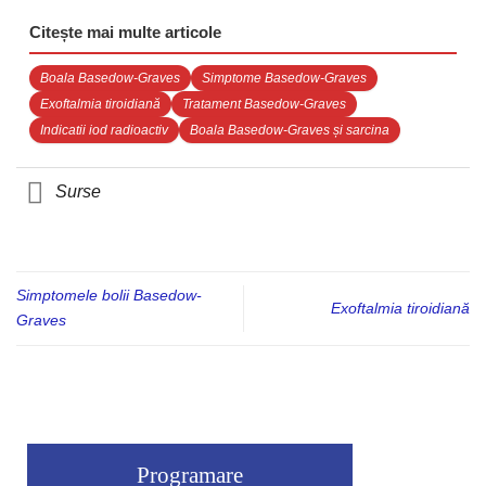
Citește mai multe articole
Boala Basedow-Graves
Simptome Basedow-Graves
Exoftalmia tiroidiană
Tratament Basedow-Graves
Indicatii iod radioactiv
Boala Basedow-Graves și sarcina
Surse
Simptomele bolii Basedow-
Exoftalmia tiroidiană
Graves
Programare