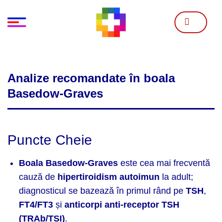
Skip
to
content
Analize recomandate în boala
Basedow-Graves
Puncte Cheie
Boala Basedow-Graves
este cea mai frecventă
cauză de
hipertiroidism autoimun
la adult;
diagnosticul se bazează în primul rând pe
TSH
,
FT4/FT3
și
anticorpi anti-receptor TSH
(TRAb/TSI)
.