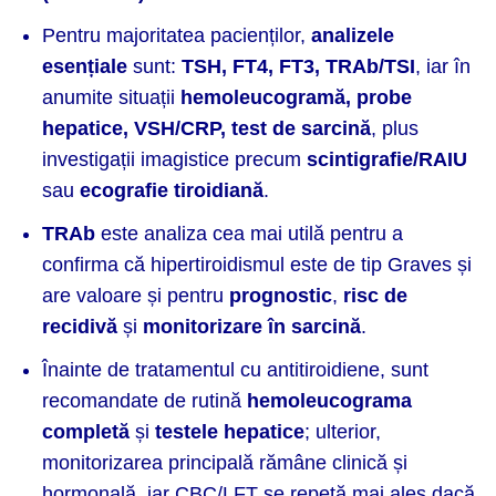
Pentru majoritatea pacienților,
analizele
esențiale
sunt:
TSH, FT4, FT3, TRAb/TSI
, iar în
anumite situații
hemoleucogramă, probe
hepatice, VSH/CRP, test de sarcină
, plus
investigații imagistice precum
scintigrafie/RAIU
sau
ecografie tiroidiană
.
TRAb
este analiza cea mai utilă pentru a
confirma că hipertiroidismul este de tip Graves și
are valoare și pentru
prognostic
,
risc de
recidivă
și
monitorizare în sarcină
.
Înainte de tratamentul cu antitiroidiene, sunt
recomandate de rutină
hemoleucograma
completă
și
testele hepatice
; ulterior,
monitorizarea principală rămâne clinică și
hormonală, iar CBC/LFT se repetă mai ales dacă