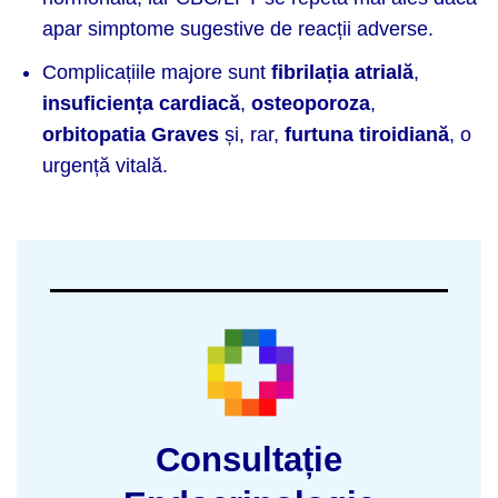
apar simptome sugestive de reacții adverse.
Complicațiile majore sunt
fibrilația atrială
,
insuficiența cardiacă
,
osteoporoza
,
orbitopatia Graves
și, rar,
furtuna tiroidiană
, o
urgență vitală.
Consultație