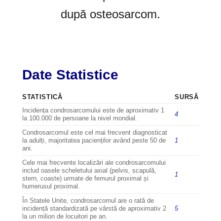
după osteosarcom.
Date Statistice
STATISTICĂ
SURSĂ
Incidența condrosarcomului este de aproximativ 1
4
la 100.000 de persoane la nivel mondial.
Condrosarcomul este cel mai frecvent diagnosticat
la adulți, majoritatea pacienților având peste 50 de
1
ani.
Cele mai frecvente localizări ale condrosarcomului
includ oasele scheletului axial (pelvis, scapulă,
1
stern, coaste) urmate de femurul proximal și
humerusul proximal.
În Statele Unite, condrosarcomul are o rată de
incidență standardizată pe vârstă de aproximativ 2
5
la un milion de locuitori pe an.