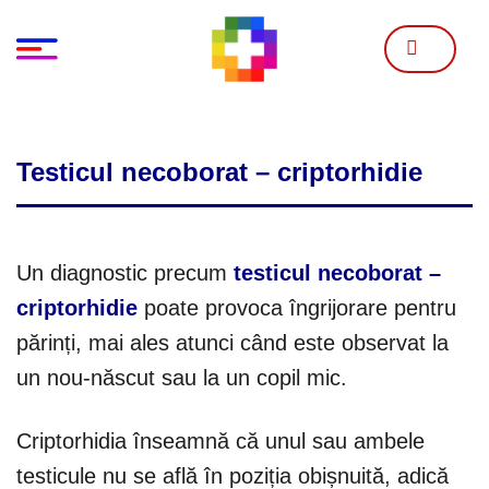
Skip
to
content
Testicul necoborat – criptorhidie
Un diagnostic precum
testicul necoborat –
criptorhidie
poate provoca îngrijorare pentru
părinți, mai ales atunci când este observat la
un nou-născut sau la un copil mic.
Criptorhidia înseamnă că unul sau ambele
testicule nu se află în poziția obișnuită, adică