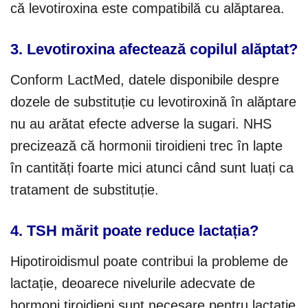
că levotiroxina este compatibilă cu alăptarea.
3. Levotiroxina afectează copilul alăptat?
Conform LactMed, datele disponibile despre
dozele de substituție cu levotiroxină în alăptare
nu au arătat efecte adverse la sugari. NHS
precizează că hormonii tiroidieni trec în lapte
în cantități foarte mici atunci când sunt luați ca
tratament de substituție.
4. TSH mărit poate reduce lactația?
Hipotiroidismul poate contribui la probleme de
lactație, deoarece nivelurile adecvate de
hormoni tiroidieni sunt necesare pentru lactație