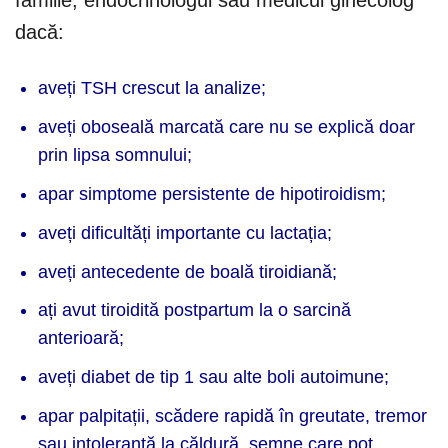
familie, endocrinologul sau medicul ginecolog
dacă:
aveți TSH crescut la analize;
aveți oboseală marcată care nu se explică doar
prin lipsa somnului;
apar simptome persistente de hipotiroidism;
aveți dificultăți importante cu lactația;
aveți antecedente de boală tiroidiană;
ați avut tiroidită postpartum la o sarcină
anterioară;
aveți diabet de tip 1 sau alte boli autoimune;
apar palpitații, scădere rapidă în greutate, tremor
sau intoleranță la căldură, semne care pot