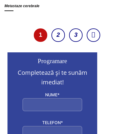
Metastaze cerebrale
1
2
3
Programare
Completează și te sunăm
imediat!
NUME*
TELEFON*