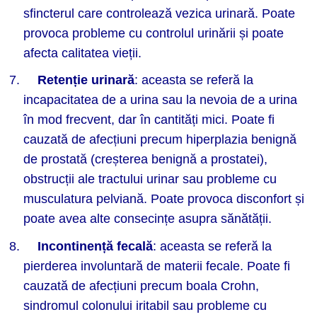
sfincterul care controlează vezica urinară. Poate
provoca probleme cu controlul urinării și poate
afecta calitatea vieții.
Reten
ție urinară
: aceasta se referă la
incapacitatea de a urina sau la nevoia de a urina
în mod frecvent, dar în cantități mici. Poate fi
cauzată de afecțiuni precum hiperplazia benignă
de prostată (creșterea benignă a prostatei),
obstrucții ale tractului urinar sau probleme cu
musculatura pelviană. Poate provoca disconfort și
poate avea alte consecințe asupra sănătății.
Incontinen
ță fecală
: aceasta se referă la
pierderea involuntară de materii fecale. Poate fi
cauzată de afecțiuni precum boala Crohn,
sindromul colonului iritabil sau probleme cu