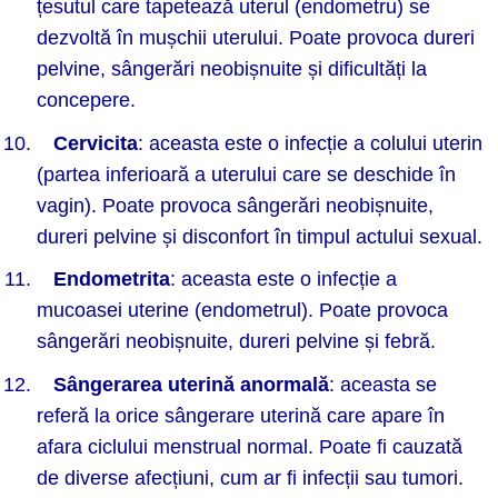
țesutul care tapetează uterul (endometru) se
dezvoltă în mușchii uterului. Poate provoca dureri
pelvine, sângerări neobișnuite și dificultăți la
concepere.
Cervicita
: aceasta este o infecție a colului uterin
(partea inferioară a uterului care se deschide în
vagin). Poate provoca sângerări neobișnuite,
dureri pelvine și disconfort în timpul actului sexual.
Endometrita
: aceasta este o infecție a
mucoasei uterine (endometrul). Poate provoca
sângerări neobișnuite, dureri pelvine și febră.
Sângerarea uterină
anormal
ă
: aceasta se
referă la orice sângerare uterină care apare în
afara ciclului menstrual normal. Poate fi cauzată
de diverse afecțiuni, cum ar fi infecții sau tumori.