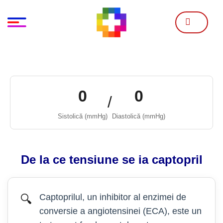
Skip
to
content
0
0
/
Sistolică (mmHg)
Diastolică (mmHg)
De la ce tensiune se ia captopril
Captoprilul, un inhibitor al enzimei de
🔍
conversie a angiotensinei (ECA), este un