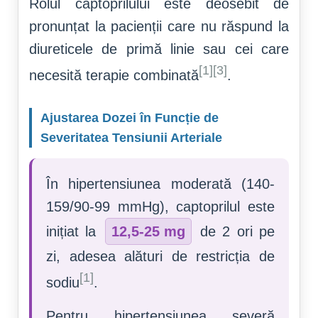
Rolul captoprilului este deosebit de
pronunțat la pacienții care nu răspund la
diureticele de primă linie sau cei care
[1][3]
necesită terapie combinată
.
Ajustarea Dozei în Funcție de
Severitatea Tensiunii Arteriale
În hipertensiunea moderată (140-
159/90-99 mmHg), captoprilul este
inițiat la
12,5-25 mg
de 2 ori pe
zi, adesea alături de restricția de
[1]
sodiu
.
Pentru hipertensiunea severă