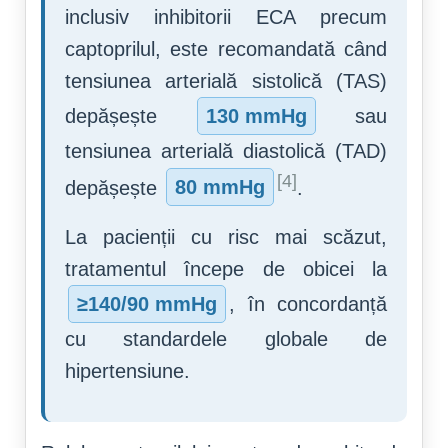
inclusiv inhibitorii ECA precum
captoprilul, este recomandată când
tensiunea arterială sistolică (TAS)
depășește
130 mmHg
sau
tensiunea arterială diastolică (TAD)
[4]
depășește
80 mmHg
.
La pacienții cu risc mai scăzut,
tratamentul începe de obicei la
≥140/90 mmHg
, în concordanță
cu standardele globale de
hipertensiune.