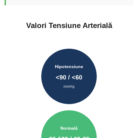
Valori Tensiune Arterială
Hipotensiune
<
90
/ <
60
mmHg
Normală