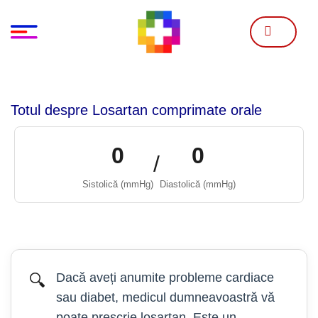
Skip
to
content
Totul despre Losartan comprimate orale
0
0
/
Sistolică (mmHg)
Diastolică (mmHg)
Dacă aveți anumite probleme cardiace
🔍
sau diabet, medicul dumneavoastră vă
poate prescrie losartan. Este un