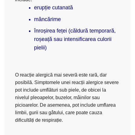
erupție cutanată
mâncărime
înroșirea feței (căldură temporară,
roșeață sau intensificarea culorii
pielii)
O reacție alergică mai severă este rară, dar
posibilă. Simptomele unei reacții alergice severe
pot include umflături sub piele, de obicei la
nivelul pleoapelor, buzelor, mâinilor sau
picioarelor. De asemenea, pot include umflarea
limbii, gurii sau gâtului, care poate cauza
dificultăți de respirație.