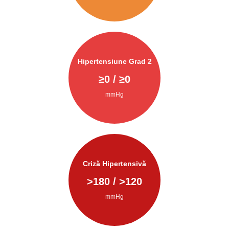
Hipertensiune Grad 2
≥
0
/ ≥
0
mmHg
Criză Hipertensivă
>
180
/ >
120
mmHg