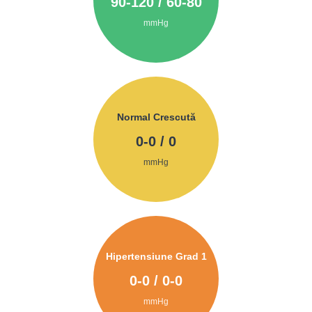
90
-
120
/
60
-
80
mmHg
Normal Crescută
0
-
0
/
0
mmHg
Hipertensiune Grad 1
0
-
0
/
0
-
0
mmHg