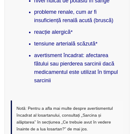
nivel ridicat de potasiu în sânge
probleme renale, cum ar fi
insuficiență renală acută (bruscă)
reacție alergică*
tensiune arterială scăzută*
avertisment încadrat: afectarea
fătului sau pierderea sarcinii dacă
medicamentul este utilizat în timpul
sarcinii
Notă: Pentru a afla mai multe despre avertismentul
încadrat al losartanului, consultați „Sarcina și
alăptarea” în secțiunea „Ce trebuie avut în vedere
înainte de a lua losartan?” de mai jos.