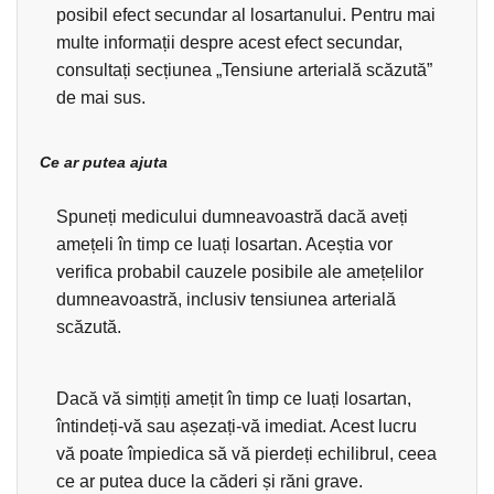
posibil efect secundar al losartanului. Pentru mai
multe informații despre acest efect secundar,
consultați secțiunea „Tensiune arterială scăzută”
de mai sus.
Ce ar putea ajuta
Spuneți medicului dumneavoastră dacă aveți
amețeli în timp ce luați losartan. Aceștia vor
verifica probabil cauzele posibile ale amețelilor
dumneavoastră, inclusiv tensiunea arterială
scăzută.
Dacă vă simțiți amețit în timp ce luați losartan,
întindeți-vă sau așezați-vă imediat. Acest lucru
vă poate împiedica să vă pierdeți echilibrul, ceea
ce ar putea duce la căderi și răni grave.