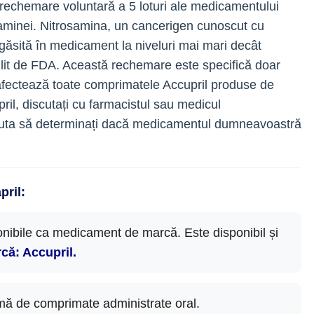
 rechemare voluntară a 5 loturi ale medicamentului
saminei. Nitrosamina, un cancerigen cunoscut cu
 găsită în medicament la niveluri mai mari decât
bilit de FDA. Această rechemare este specifică doar
afectează toate comprimatele Accupril produse de
ril, discutați cu farmacistul sau medicul
juta să determinați dacă medicamentul dumneavoastră
pril:
onibile ca medicament de marcă. Este disponibil și
că: Accupril.
rmă de comprimate administrate oral.