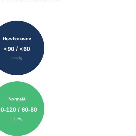
Hipotensiune
<
90
/ <
60
mmHg
Normală
90
-
120
/
60
-
80
mmHg