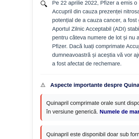
Pe 22 aprilie 2022, Pfizer a emis o
🔍
Accupril din cauza prezenței nitro
potențial de a cauza cancer, a fost
Aportul Zilnic Acceptabil (ADI) sta
pentru câteva numere de lot și nu 
Pfizer. Dacă luați comprimate Accup
dumneavoastră și aceștia vă vor a
a fost afectat de rechemare.
⚠️
Aspecte importante despre Quina
Quinapril comprimate orale sunt disp
în versiune generică.
Numele de mar
Quinapril este disponibil doar sub fo