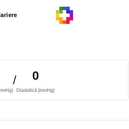
ariere
0
/
(mmHg)
Diastolică (mmHg)