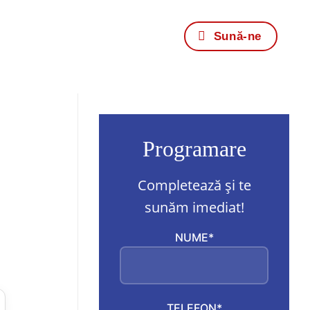
Sună-ne
Programare
Completează și te
sunăm imediat!
NUME*
TELEFON*