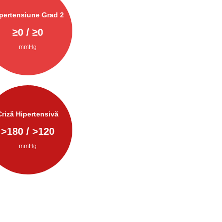
pertensiune Grad 2
≥
0
/ ≥
0
mmHg
Criză Hipertensivă
>
180
/ >
120
mmHg