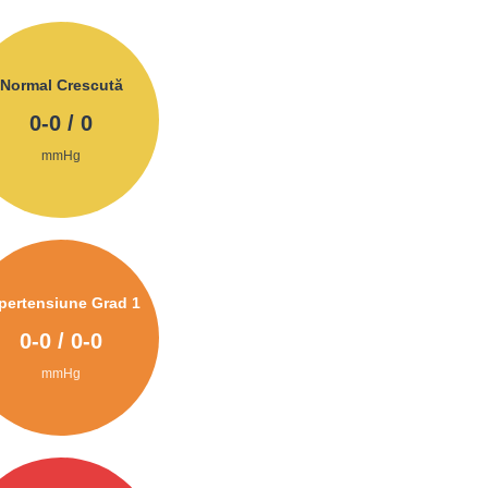
Normal Crescută
0
-
0
/
0
mmHg
pertensiune Grad 1
0
-
0
/
0
-
0
mmHg