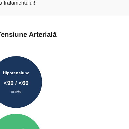
a tratamentului!
Tensiune Arterială
Hipotensiune
<
90
/ <
60
mmHg