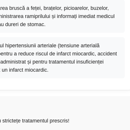
 bruscă a feței, brațelor, picioarelor, buzelor,
administrarea ramiprilului și informați imediat medicul
au dureri de stomac.
l hipertensiunii arteriale (tensiune arterială
pentru a reduce riscul de infarct miocardic, accident
administrat și pentru tratamentul insuficienței
 un infarct miocardic.
 strictețe tratamentul prescris!