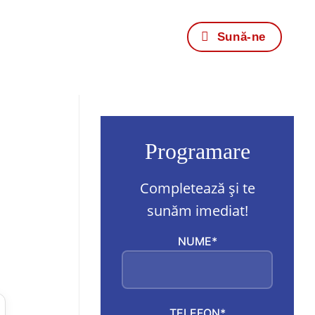
Sună-ne
Programare
Completează și te
sunăm imediat!
NUME*
TELEFON*