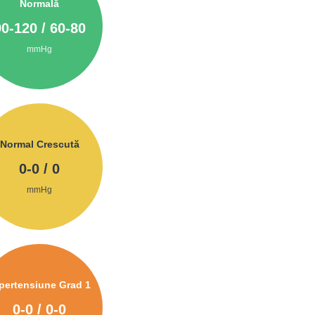
Normală
90
-
120
/
60
-
80
mmHg
Normal Crescută
0
-
0
/
0
mmHg
pertensiune Grad 1
0
-
0
/
0
-
0