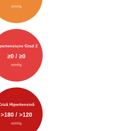
mmHg
pertensiune Grad 2
≥
0
/ ≥
0
mmHg
Criză Hipertensivă
>
180
/ >
120
mmHg