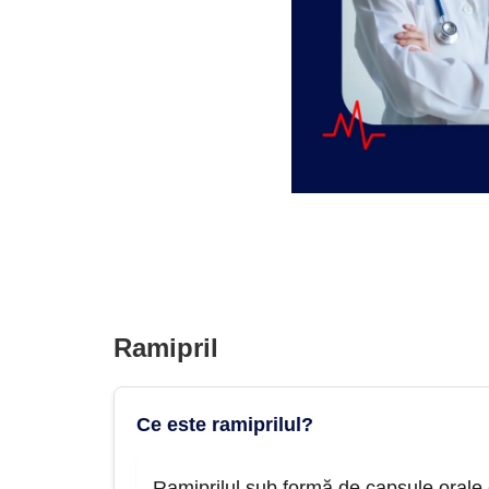
Ramipril
Ce este ramiprilul?
Ramiprilul sub formă de capsule orale