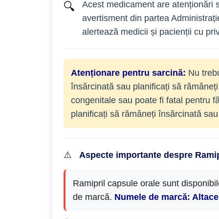
Acest medicament are atenționări s
🔍
avertisment din partea Administraț
alertează medicii și pacienții cu pr
Atenționare pentru sarcină:
Nu trebu
însărcinată sau planificați să rămâneț
congenitale sau poate fi fatal pentru 
planificați să rămâneți însărcinată sau
⚠️
Aspecte importante despre Ramip
Ramipril capsule orale sunt disponib
de marcă.
Numele de marcă: Altace