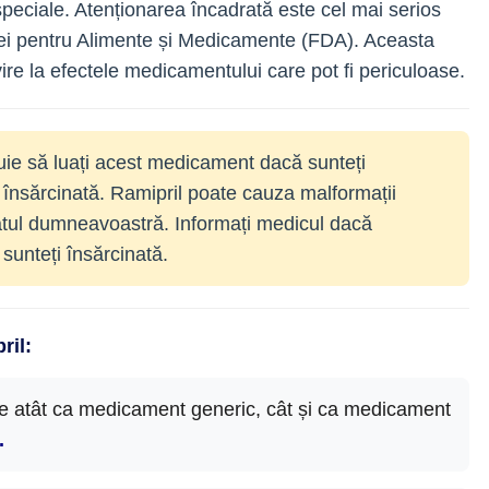
peciale. Atenționarea încadrată este cel mai serios
iei pentru Alimente și Medicamente (FDA). Aceasta
ivire la efectele medicamentului care pot fi periculoase.
ie să luați acest medicament dacă sunteți
i însărcinată. Ramipril poate cauza malformații
fătul dumneavoastră. Informați medicul dacă
 sunteți însărcinată.
ril:
ile atât ca medicament generic, cât și ca medicament
.