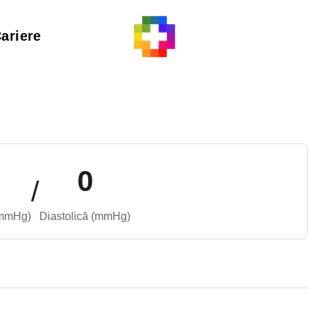
ariere
0
/
(mmHg)
Diastolică (mmHg)