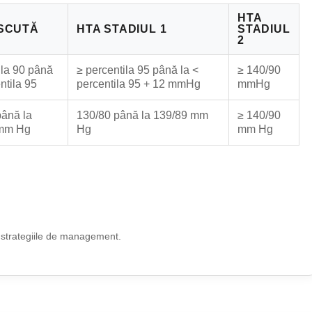
HTA
SCUTĂ
HTA STADIUL 1
STADIUL
2
ila 90 până
≥ percentila 95 până la <
≥ 140/90
ntila 95
percentila 95 + 12 mmHg
mmHg
ână la
130/80 până la 139/89 mm
≥ 140/90
 mm Hg
Hg
mm Hg
și strategiile de management.