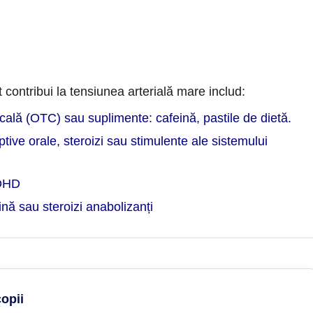
ontribui la tensiunea arterială mare includ:
ală (OTC) sau suplimente: cafeină, pastile de dietă.
ive orale, steroizi sau stimulente ale sistemului
ADHD
ină sau steroizi anabolizanți
opii