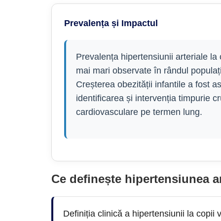
Prevalența și Impactul
Prevalența hipertensiunii arteriale la
mai mari observate în rândul populaț
Creșterea obezității infantile a fost 
identificarea și intervenția timpurie c
cardiovasculare pe termen lung.
Ce definește hipertensiunea art
Definiția clinică a hipertensiunii la copii