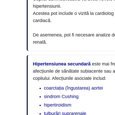
hipertensiunii.
Acestea pot include o vizită la cardiol
cardiacă.
De asemenea, pot fi necesare analize de 
renală.
Hipertensiunea secundară
este mai fre
afecțiunile de sănătate subiacente sau 
copilului. Afecțiunile asociate includ:
coarctația (îngustarea) aortei
sindrom Cushing
hipertiroidism
tulburări suprarenale