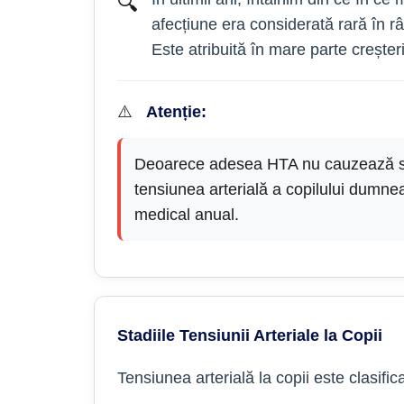
🔍
afecțiune era considerată rară în râ
Este atribuită în mare parte creșterii
⚠️
Atenție:
Deoarece adesea HTA nu cauzează sim
tensiunea arterială a copilului dumnea
medical anual.
Stadiile Tensiunii Arteriale la Copii
Tensiunea arterială la copii este clasif