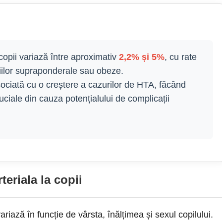
 copii variază între aproximativ
2,2% și 5%
, cu rate
iilor supraponderale sau obeze.
asociată cu o creștere a cazurilor de HTA, făcând
ruciale din cauza potențialului de complicații
eriala la copii
 variază în funcție de vârsta, înălțimea și sexul copilului.