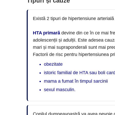
Tipuri și cauze
Există 2 tipuri de hipertensiune arterială 
HTA primară
devine din ce în ce mai fre
adolescenții și adulții. Este adesea cauza
mari și mai supraponderali sunt mai pre
Factorii de risc pentru hipertensiunea pri
obezitate
istoric familial de HTA sau boli car
mama a fumat în timpul sarcinii
sexul masculin.
Copilul dumneavoastră va avea nevoie d