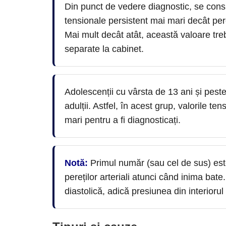
Din punct de vedere diagnostic, se consid
tensionale persistent mai mari decât perc
Mai mult decât atât, această valoare treb
separate la cabinet.
Adolescenții cu vârsta de 13 ani și peste
adulții. Astfel, în acest grup, valorile t
mari pentru a fi diagnosticați.
Notă:
Primul număr (sau cel de sus) este
pereților arteriali atunci când inima bat
diastolică, adică presiunea din interiorul p