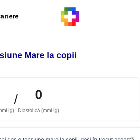
ariere
siune Mare la copii
0
/
(mmHg)
Diastolică (mmHg)
 mai des o tensiune mare la copii, deși în trecut această