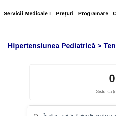
Skip
to
Servicii Medicale
Prețuri
Programare
C
content
Hipertensiunea Pediatrică > Ten
0
Sistolică 
În ultimii ani, întâlnim din ce în ce