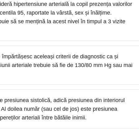
eră hipertensiune arterială la copil prezența valorilor
entila 95, raportate la vârstă, sex și înălțime.
uie să se mențină la acest nivel în timpul a 3 vizite
 împărtășesc aceleași criterii de diagnostic ca și
ensiunii arteriale trebuie să fie de 130/80 mm Hg sau mai
 presiunea sistolică, adică presiunea din interiorul
e. Al doilea număr (sau cel de jos) este presiunea
ereților arteriali între bătăile inimii.