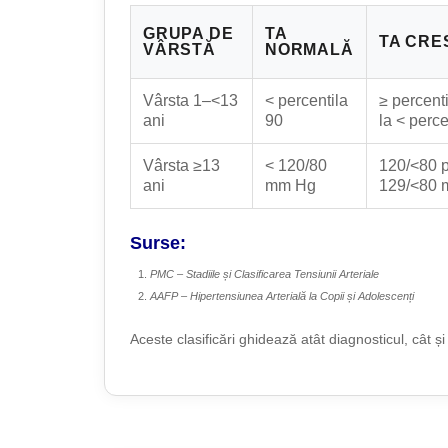
GRUPA DE
TA
TA CRE
VÂRSTĂ
NORMALĂ
Vârsta 1–<13
< percentila
≥ percent
ani
90
la < perce
Vârsta ≥13
< 120/80
120/<80 p
ani
mm Hg
129/<80
Surse:
PMC – Stadiile și Clasificarea Tensiunii Arteriale
AAFP – Hipertensiunea Arterială la Copii și Adolescenți
Aceste clasificări ghidează atât diagnosticul, cât 