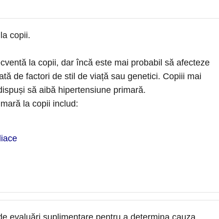
la copii.
cventă la copii, dar încă este mai probabil să afecteze
tă de factori de stil de viață sau genetici. Copiii mai
dispuși să aibă hipertensiune primară.
mară la copii includ:
diace
e evaluări suplimentare pentru a determina cauza