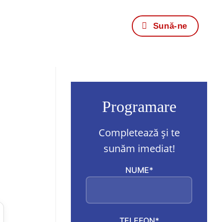
Sună-ne
Programare
Completează și te
sunăm imediat!
NUME*
TELEFON*