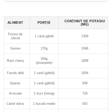
CONȚINUT DE POTASIU
ALIMENT
PORȚIE
(MG)
Frunze de
1 cană gătită
1309
sfeclă
Somon
170g
1068
100g
Roșii cherry
1009
(proaspete)
Fasole albă
1 cană (gătită)
1004
Spanac
1 cană (gătită)
839
Avocado
1 fruct (întreg)
728
Cartof dulce
1 bucată medie
542