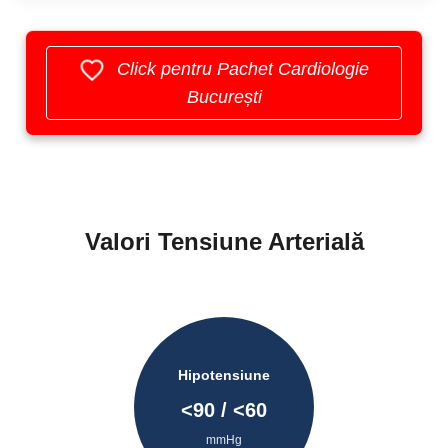
Click pentru Pachet Cardiologie
București
Valori Tensiune Arterială
Hipotensiune
<
90
/ <
60
mmHg