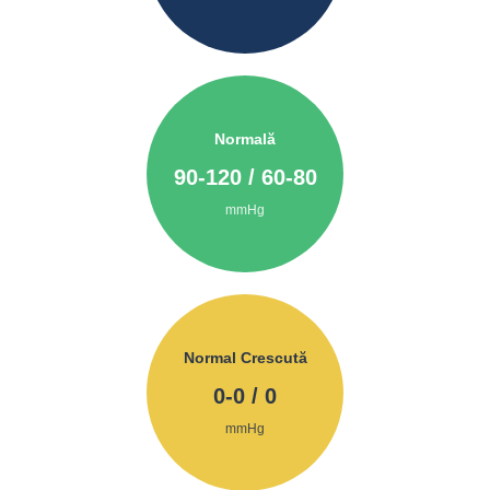
Normală
90
-
120
/
60
-
80
mmHg
Normal Crescută
0
-
0
/
0
mmHg