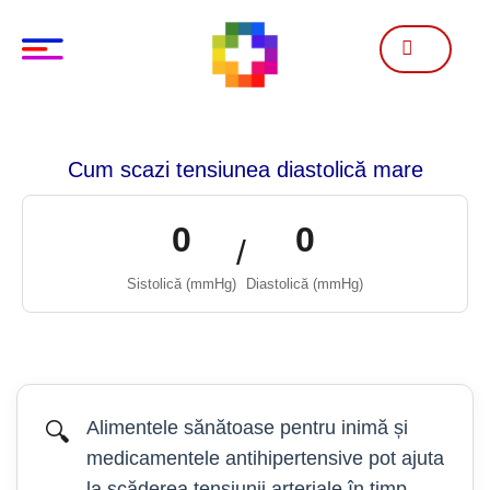
Skip
to
content
Cum scazi tensiunea diastolică mare
0
0
/
Sistolică (mmHg)
Diastolică (mmHg)
Alimentele sănătoase pentru inimă și
🔍
medicamentele antihipertensive pot ajuta
la scăderea tensiunii arteriale în timp,