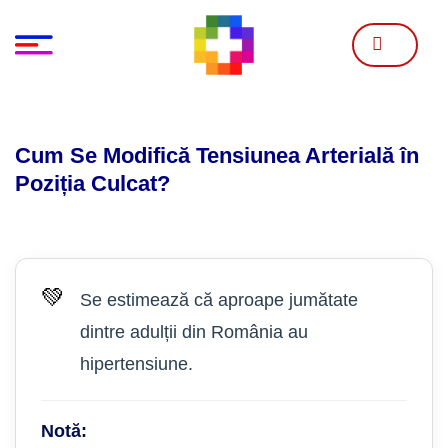
Skip
to
content
Cum Se Modifică Tensiunea Arterială în
Poziția Culcat?
💚
Se estimează că aproape jumătate
dintre adulții din România au
hipertensiune.
Notă: