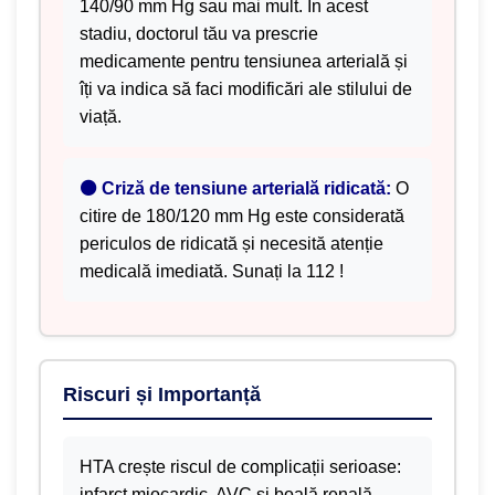
140/90 mm Hg sau mai mult. În acest
stadiu, doctorul tău va prescrie
medicamente pentru tensiunea arterială și
îți va indica să faci modificări ale stilului de
viață.
⚫ Criză de tensiune arterială ridicată:
O
citire de 180/120 mm Hg este considerată
periculos de ridicată și necesită atenție
medicală imediată. Sunați la 112 !
Riscuri și Importanță
HTA crește riscul de complicații serioase:
infarct miocardic, AVC și boală renală