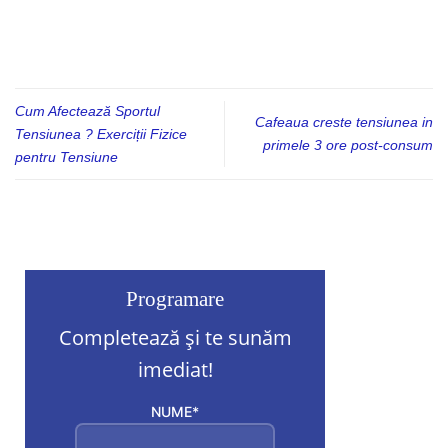
Cum Afectează Sportul
Cafeaua creste tensiunea in
Tensiunea ? Exerciții Fizice
primele 3 ore post-consum
pentru Tensiune
Programare
Completează și te sunăm
imediat!
NUME*