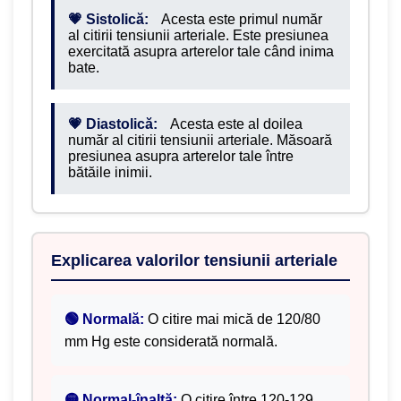
💗 Sistolică:
Acesta este primul număr
al citirii tensiunii arteriale. Este presiunea
exercitată asupra arterelor tale când inima
bate.
💗 Diastolică:
Acesta este al doilea
număr al citirii tensiunii arteriale. Măsoară
presiunea asupra arterelor tale între
bătăile inimii.
Explicarea valorilor tensiunii arteriale
🟢 Normală:
O citire mai mică de 120/80
mm Hg este considerată normală.
🟡 Normal-înaltă:
O citire între 120-129