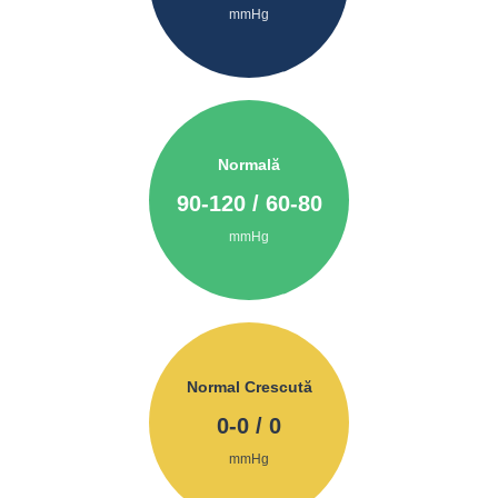
mmHg
Normală
90
-
120
/
60
-
80
mmHg
Normal Crescută
0
-
0
/
0
mmHg