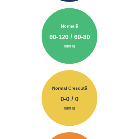
Normală
90
-
120
/
60
-
80
mmHg
Normal Crescută
0
-
0
/
0
mmHg