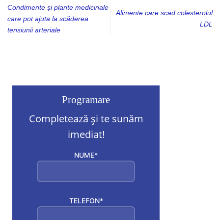
Condimente și plante medicinale
Alimente care scad colesterolul
care pot ajuta la scăderea
LDL
tensiunii arteriale
Programare
Completează și te sunăm
imediat!
NUME*
TELEFON*