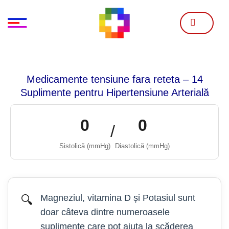
Skip
to
content
Medicamente tensiune fara reteta – 14
Suplimente pentru Hipertensiune Arterială
0
0
/
Sistolică (mmHg)
Diastolică (mmHg)
Magneziul, vitamina D și Potasiul sunt
🔍
doar câteva dintre numeroasele
suplimente care pot ajuta la scăderea