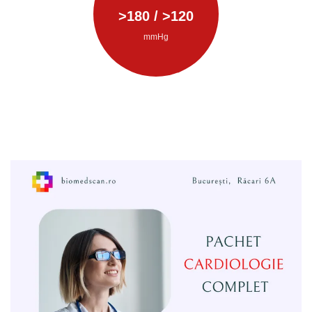
>
180
/ >
120
mmHg