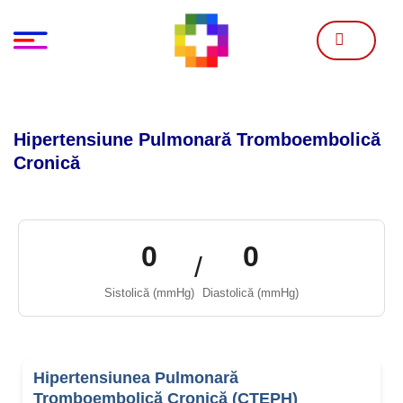
Skip
to
content
Hipertensiune Pulmonară Tromboembolică
Cronică
0
0
/
Sistolică (mmHg)
Diastolică (mmHg)
Hipertensiunea Pulmonară
Tromboembolică Cronică (CTEPH)