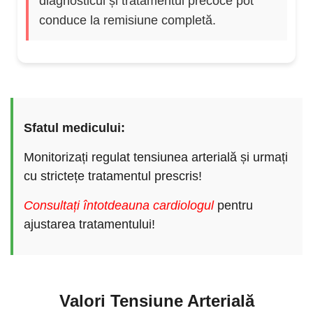
diagnosticul și tratamentul precoce pot
Afecțiunea apare adesea din embolii
conduce la remisiune completă.
pulmonare nerezolvate și implică atât
obstrucție mecanică prin cheaguri fibrotice,
cât și modificări secundare ale vasculaturii
pulmonare, contribuind la fiziopatologia sa.
Sfatul medicului:
Monitorizați regulat tensiunea arterială și urmați
cu strictețe tratamentul prescris!
Consultați întotdeauna cardiologul
pentru
ajustarea tratamentului!
Valori Tensiune Arterială