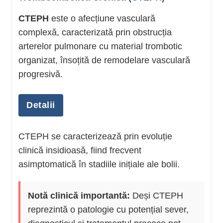
CTEPH
este o afecțiune vasculară
complexă, caracterizată prin obstrucția
arterelor pulmonare cu material trombotic
organizat, însoțită de remodelare vasculară
progresivă.
Detalii
Această remodelare afectează atât vasele
CTEPH se caracterizează prin evoluție
pulmonare mari, cât și cele mici, ducând la o
clinică insidioasă, fiind frecvent
creștere persistentă a rezistenței vasculare
asimptomatică în stadiile inițiale ale bolii.
pulmonare și a presiunii arteriale pulmonare
medii peste
25 mmHg
în repaus, confirmată
Notă clinică importantă:
Deși CTEPH
prin cateterism cardiac drept.
reprezintă o patologie cu potențial sever,